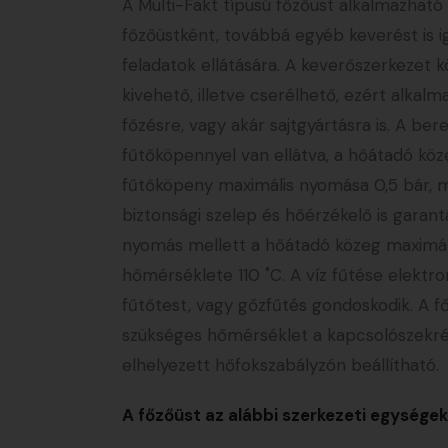
A Multi-Fakt típusú főzőüst alkalmazható
főzőüstként, továbbá egyéb keverést is i
feladatok ellátására. A keverőszerkezet 
kivehető, illetve cserélhető, ezért alkalm
főzésre, vagy akár sajtgyártásra is. A be
fűtőköpennyel van ellátva, a hőátadó köze
fűtőköpeny maximális nyomása 0,5 bár, 
biztonsági szelep és hőérzékelő is garantá
nyomás mellett a hőátadó közeg maximál
hőmérséklete 110 ˚C. A víz fűtése elektr
fűtőtest, vagy gőzfűtés gondoskodik. A f
szükséges hőmérséklet a kapcsolószekr
elhelyezett hőfokszabályzón beállítható.
A főzőüst az alábbi szerkezeti egységekb