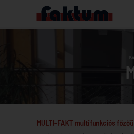
Ke
M
MULTI-FAKT multifunkciós főzőü