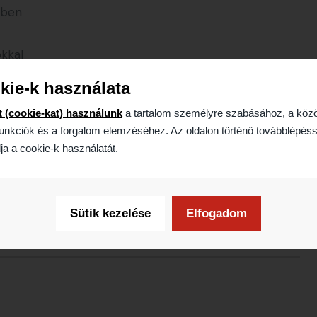
lben
okkal
kie-k használata
t (cookie-kat) használunk
a tartalom személyre szabásához, a köz
y
unkciók és a forgalom elemzéséhez. Az oldalon történő továbblépéss
ja a cookie-k használatát.
tes acélból készült.
sen minket
elérhetőségeink egyikén
.
Sütik kezelése
Elfogadom