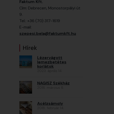
Faktum Kft.
Cím: Debrecen, Monostorpályi út
9.
Tel.: +36 (70) 317-1619
E-mail:
szepesi.bela@faktumkft.hu
Hírek
Lézervágott
lemezbetétes
korlátok
2023. április 14.
NAGISZ Székház
2018. március 8.
Acélzsámoly
2018. február 14.