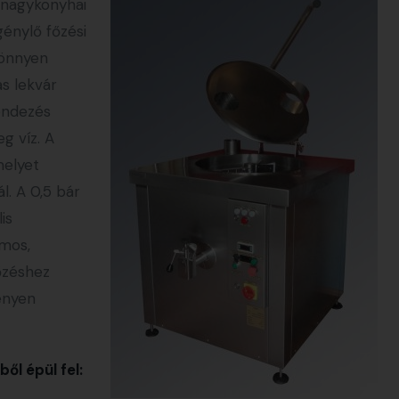
 nagykonyhai
génylő főzési
könnyen
as lekvár
rendezés
g víz. A
melyet
l. A 0,5 bár
is
omos,
őzéshez
ényen
ől épül fel: