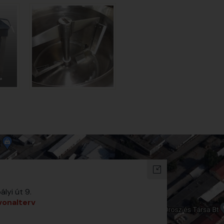
yi út 9.
vonalterv