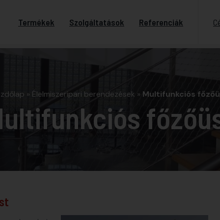
Termékek
Szolgáltatások
Referenciák
C
zdőlap
»
Élelmiszeripari berendezések
»
Multifunkciós főzőü
ultifunkciós főzőü
st