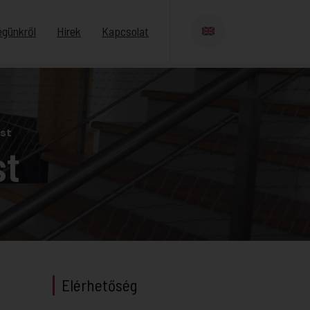
égünkről
Hírek
Kapcsolat
st
st
Elérhetőség