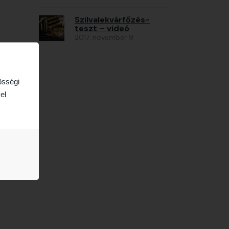
Szilvalekvárfőzés-
teszt – videó
2017. november 9.
össégi
el