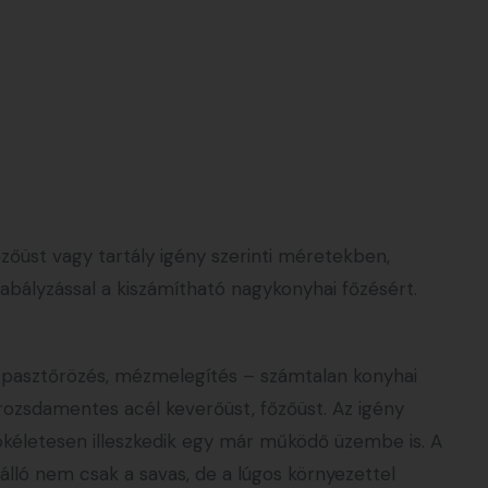
őzőüst vagy tartály igény szerinti méretekben,
szabályzással a kiszámítható nagykonyhai főzésért.
, pasztőrözés, mézmelegítés – számtalan konyhai
rozsdamentes acél keverőüst, főzőüst. Az igény
ökéletesen illeszkedik egy már működő üzembe is. A
nálló nem csak a savas, de a lúgos környezettel