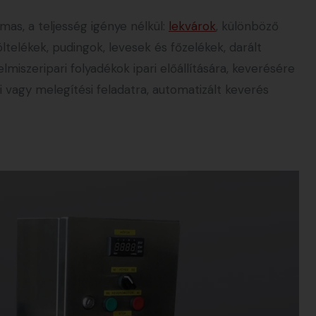
mas, a teljesség igénye nélkül:
lekvárok
, különböző
elékek, pudingok, levesek és főzelékek, darált
iszeripari folyadékok ipari előállítására, keverésére
si vagy melegítési feladatra, automatizált keverés