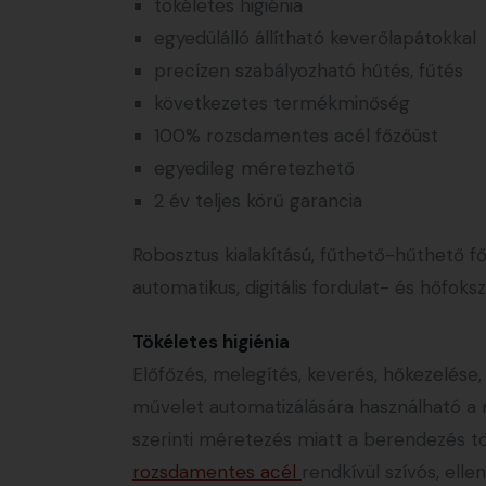
tökéletes higiénia
egyedülálló állítható keverőlapátokkal
precízen szabályozható hűtés, fűtés
következetes termékminőség
100% rozsdamentes acél főzőüst
egyedileg méretezhető
2 év teljes körű garancia
Robosztus kialakítású, fűthető-hűthető f
automatikus, digitális fordulat- és hőfok
Tökéletes higiénia
Előfőzés, melegítés, keverés, hőkezelése
művelet automatizálására használható a 
szerinti méretezés miatt a berendezés t
rozsdamentes acél
rendkívül szívós, elle