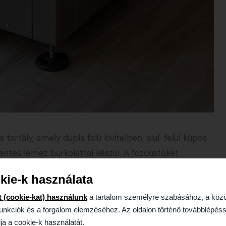
 tartály, amely dupla falú kivitelben, alul-felül kúpos
entes lemez burkolattal készül. A főzőüstöket
l tudjuk ellátni, amely akár öntisztító működést is
kie-k használata
san lehántja az oldalra tapadt terméket, így
t (cookie-kat) használunk
a tartalom személyre szabásához, a köz
yiségét.
unkciók és a forgalom elemzéséhez. Az oldalon történő továbblépéss
ja a cookie-k használatát.
zelhető elektromos kapcsolószekrény segíti, amely a