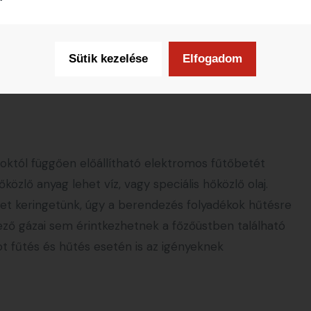
m szabályozását is biztosítja. Időzítővel kombinálva a
os beállításoknak köszönhetően a termék elkészítése
lhető, így egy bevált recept bevált is marad.
Sütik kezelése
Elfogadom
októl függően előállítható elektromos fűtőbetét
özlő anyag lehet víz, vagy speciális hőközlő olaj.
izet keringetünk, úgy a berendezés folyadékok hűtésre
kező gázai sem érintkezhetnek a főzőüstben található
t fűtés és hűtés esetén is az igényeknek