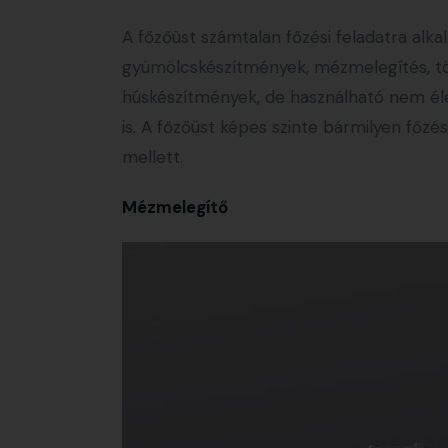
A főzőüst számtalan főzési feladatra alkal
gyümölcskészítmények, mézmelegítés, tölt
húskészítmények, de használható nem élelm
is. A főzőüst képes szinte bármilyen főzé
mellett.
Mézmelegítő