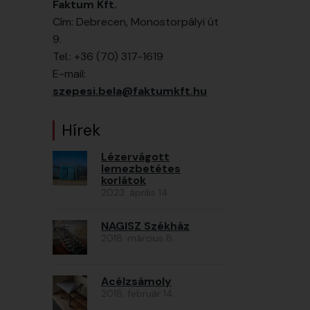
Faktum Kft.
Cím: Debrecen, Monostorpályi út
9.
Tel.: +36 (70) 317-1619
E-mail:
szepesi.bela@faktumkft.hu
Hírek
Lézervágott
lemezbetétes
korlátok
2023. április 14.
NAGISZ Székház
2018. március 8.
Acélzsámoly
2018. február 14.