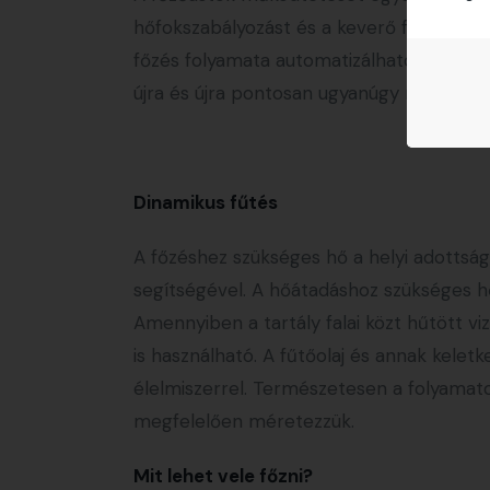
hőfokszabályozást és a keverő fordulatszá
főzés folyamata automatizálható, a pont
újra és újra pontosan ugyanúgy megisméte
Dinamikus fűtés
A főzéshez szükséges hő a helyi adottság
segítségével. A hőátadáshoz szükséges hők
Amennyiben a tartály falai közt hűtött v
is használható. A fűtőolaj és annak kelet
élelmiszerrel. Természetesen a folyamato
megfelelően méretezzük.
Mit lehet vele főzni?