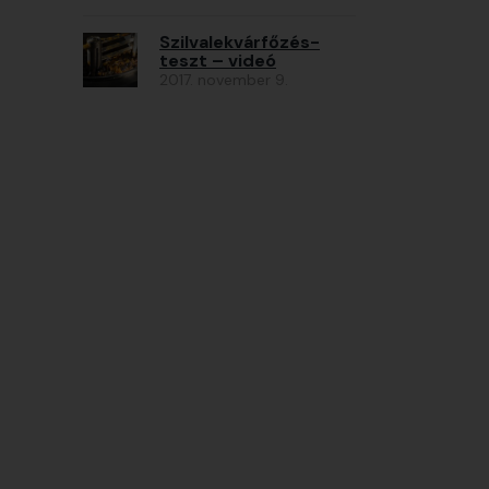
Szilvalekvárfőzés-
teszt – videó
2017. november 9.