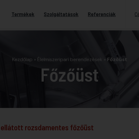
Termékek
Szolgáltatások
Referenciák
C
Kezdőlap
»
Élelmiszeripari berendezések
»
Főzőüst
Főzőüst
ellátott rozsdamentes főzőüst