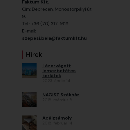
Faktum Kft.
Cím: Debrecen, Monostorpályi út
9.
Tel.: +36 (70) 317-1619
E-mail:
szepesi.bela@faktumkft.hu
Hírek
Lézervágott
lemezbetétes
korlátok
2023. április 14.
NAGISZ Székház
2018. március 8.
Acélzsámoly
2018. február 14.