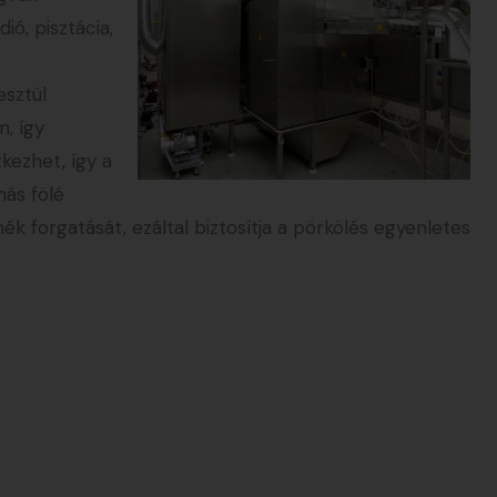
ó, pisztácia,
sztül
n, így
kezhet, így a
más fölé
ék forgatását, ezáltal biztosítja a pörkölés egyenletes