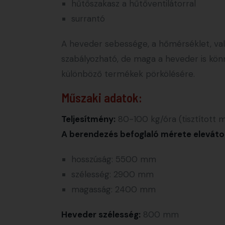
hűtőszakasz a hűtőventilátorral
surrantó
A heveder sebessége, a hőmérséklet, val
szabályozható, de maga a heveder is kön
különböző termékek pörkölésére.
Műszaki adatok:
Teljesítmény:
80-100 kg/óra (tisztított
A berendezés befoglaló mérete elevátor
hosszúság: 5500 mm
szélesség: 2900 mm
magasság: 2400 mm
Heveder szélesség:
800 mm