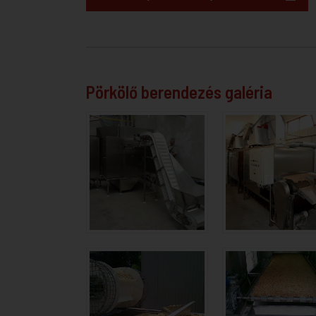
Pörkölő berendezés galéria