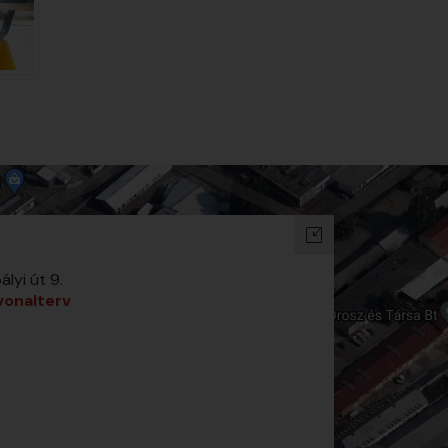
yi út 9.
vonalterv