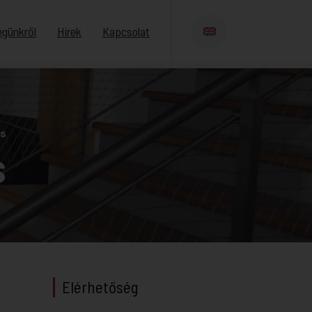
égünkről
Hírek
Kapcsolat
és
s
Elérhetőség