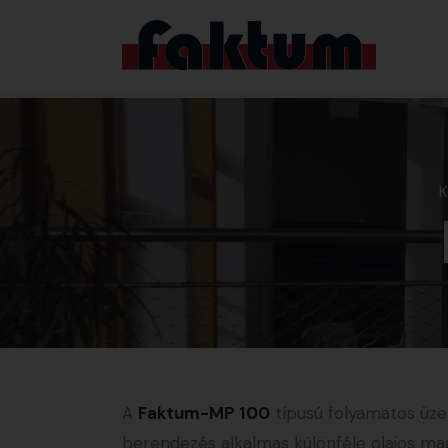
K
A
Faktum-MP 100
típusú folyamatos üz
berendezés alkalmas különféle olajos m