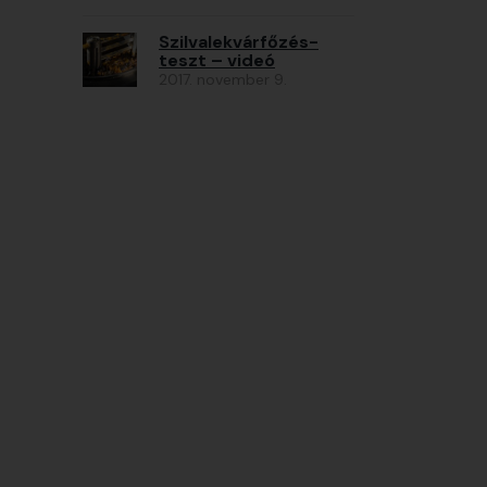
Szilvalekvárfőzés-
teszt – videó
2017. november 9.