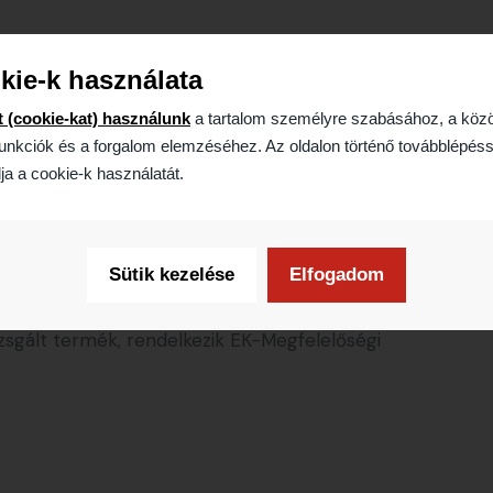
zében Wnr. 1. 4301 minőségű rozsdamentes acélból,
kie-k használata
tal készül.
t (cookie-kat) használunk
a tartalom személyre szabásához, a köz
unkciók és a forgalom elemzéséhez. Az oldalon történő továbblépéss
tott 8-10 hét.
ja a cookie-k használatát.
 beüzemelést, nem tartalmazza viszont a
rtását és annak engedélyeztetését.
ődésüket, bővebb információval is állunk
Sütik kezelése
Elfogadom
zsgált termék, rendelkezik EK-Megfelelőségi