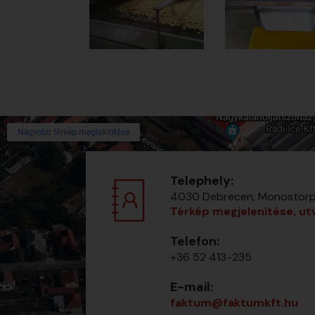
Telephely:
4030 Debrecen, Monostorpál
Térkép megjelenítése, ut
Telefon:
+36 52 413-235
E-mail:
faktum@faktumkft.hu