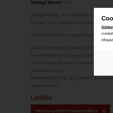
Gázégő típusa:
ABG
Anyagminőség: a berendezés teljes egés
Coo
hőszigetelve, rozsdamentes lemezburkolat
Sütike
médiaf
Szállítási határidő: megrendeléstől számí
elfogad
Az ár tartalmazza a helyszíni szerelést,
berendezéshez szükséges gázkémény gyá
Amennyiben ajánlatunk fölkeltette érdekl
rendelkezésükre.
Berendezésünk az Agrovéd Kft. által bevi
Nyilatkozattal.
Letöltés
Faktum pörkölő folyamatábra