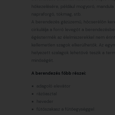
hőkezelésére, például mogyoró, mandula di
napraforgó, tökmag, stb.
A berendezés gázüzemű, hőcserélőn kere
cirkulálja a forró levegőt a berendezésbe
égéstermék az élelmiszerekkel nem érint
kellemetlen szagok elkerülhetők. Az egy
helyezett szalagok lehetővé teszik a term
minőségét.
A berendezés főbb részei:
adagoló elevátor
rázóasztal
heveder
fűtőszakasz a fűtőegységgel