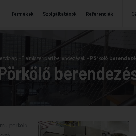
Termékek
Szolgáltatások
Referenciák
C
ezdőlap
»
Élelmiszeripari berendezések
»
Pörkölő berendez
Pörkölő berendezé
emű pörkölő
agvak