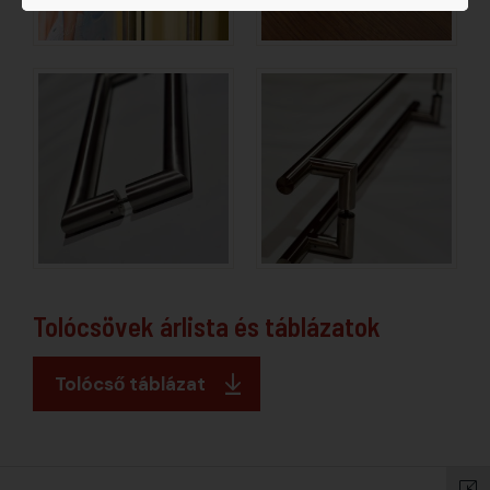
Tolócsövek árlista és táblázatok
Tolócső táblázat