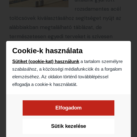
rozsdamentes acél
tolócsövek kiválasztásához segítséget nyújt az
alábbiakban megtalálható táblázat, de
természetesen egyedi terveket is szívesen
fogadunk.
Cookie-k használata
Sütiket (cookie-kat) használunk
a tartalom személyre
szabásához, a közösségi médiafunkciók és a forgalom
elemzéséhez. Az oldalon történő továbblépéssel
Galéria
elfogadja a cookie-k használatát.
Elfogadom
Sütik kezelése