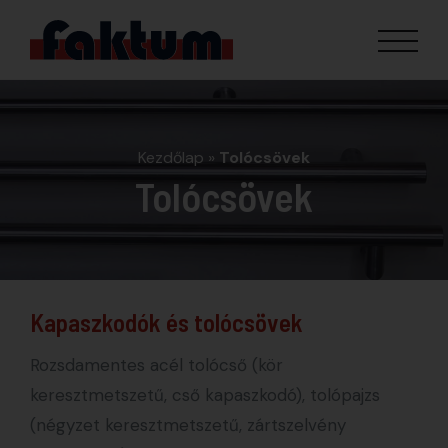
Kezdőlap
»
Tolócsövek
Tolócsövek
Kapaszkodók és tolócsövek
Rozsdamentes acél tolócső (kör
keresztmetszetű, cső kapaszkodó), tolópajzs
(négyzet keresztmetszetű, zártszelvény