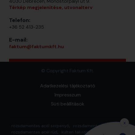
4030 Debrecen, Monostorpályi út 9.
Térkép megjelenítése, utvonalterv
Telefon:
+36 52 413-235
E-mail:
faktum@faktumkft.hu
© Copyright Faktum Kft.
Adatkezelési tájékoztató
Impresszum
Süti beállítások
x
rozsdamentes acél serpenyő
rozsdamentes acél cső
rozsdamentes acél rúd
kulteri fali rozsdamentes acél