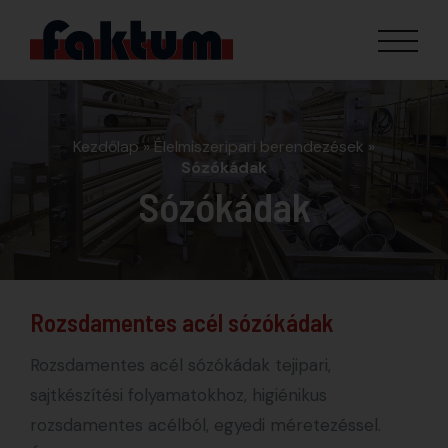
Kezdőlap
»
Élelmiszeripari berendezések
»
Sózókádak
Sózókádak
Rozsdamentes acél sózókádak
Rozsdamentes acél sózókádak tejipari,
sajtkészítési folyamatokhoz, higiénikus
rozsdamentes acélból, egyedi méretezéssel.