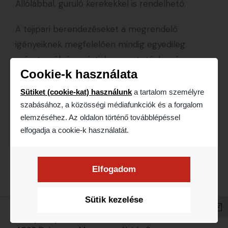
Állólábbal, guruló kerekekkel is rendelhető.
A tejipari berendezéseket a megrendelő
igényeiknek megfelelően mindig egyedileg
méretezzük és gyártjuk: egyeztetéshez és
Cookie-k használata
ajánlatkéréshez keressen minket
elérhetőségeink egyikén.
Sütiket (cookie-kat) használunk
a tartalom személyre
szabásához, a közösségi médiafunkciók és a forgalom
elemzéséhez. Az oldalon történő továbblépéssel
elfogadja a cookie-k használatát.
Elfogadom
Sütik kezelése
Telephely: