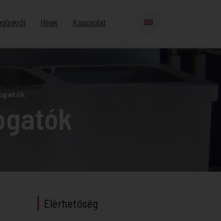
égünkről
Hírek
Kapcsolat
ogatók
ogatók
Elérhetőség