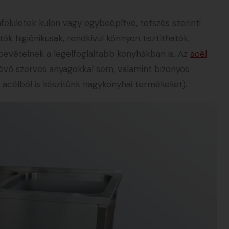
lületek külön vagy egybeépítve, tetszés szerinti
 higiénikusak, rendkívül könnyen tisztíthatók,
ybevételnek a legelfoglaltabb konyhákban is. Az
acél
évő szerves anyagokkal sem, valamint bizonyos
ó acélból is készítünk nagykonyhai termékeket).