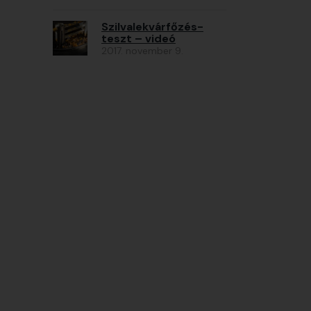
Szilvalekvárfőzés-
teszt – videó
2017. november 9.