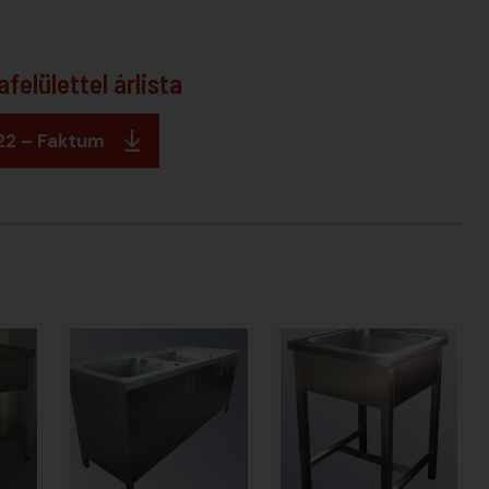
lülettel árlista
22 – Faktum