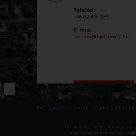
Telefon:
+36 52 413-235
E-mail:
faktum@faktumkft.hu
© Copyright Faktum Kft.
| Minden jog fenntar
rozsdamentes acél serpenyő
rozs
rozsdamentes acél hajlítás
szil