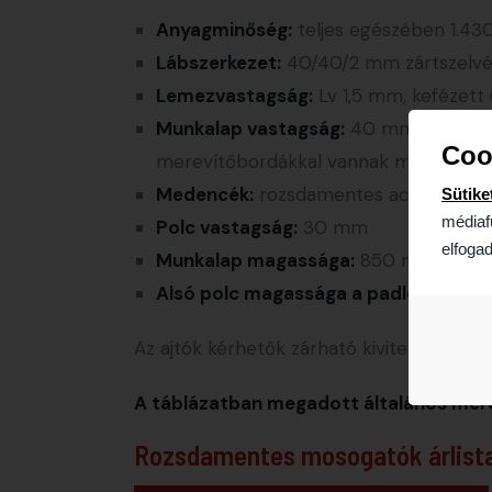
Anyagminőség:
teljes egészében 1.43
Lábszerkezet:
40/40/2 mm zártszelvény,
Lemezvastagság:
Lv 1,5 mm, kefézett 
Munkalap vastagság:
40 mm, kérhető 
Coo
merevítőbordákkal vannak megerősít
Medencék:
rozsdamentes acél mélyhú
Sütike
médiaf
Polc vastagság:
30 mm
elfogad
Munkalap magassága:
850 mm
Alsó polc magassága a padlótól:
130
Az ajtók kérhetők zárható kivitelben is.
A táblázatban megadott általános méret
Rozsdamentes mosogatók árlist