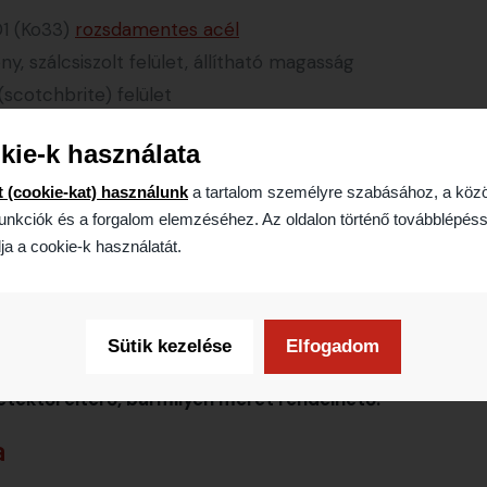
01 (Ko33)
rozsdamentes acél
 szálcsiszolt felület, állítható magasság
(scotchbrite) felület
hátsó peremezéssel, vagy anélkül, a munkalapok
kie-k használata
ve
zott ipari mosogatómedencék
t (cookie-kat) használunk
a tartalom személyre szabásához, a köz
unkciók és a forgalom elemzéséhez. Az oldalon történő továbblépéss
ja a cookie-k használatát.
 mm
Sütik kezelése
Elfogadom
ektől eltérő, bármilyen méret rendelhető.
a