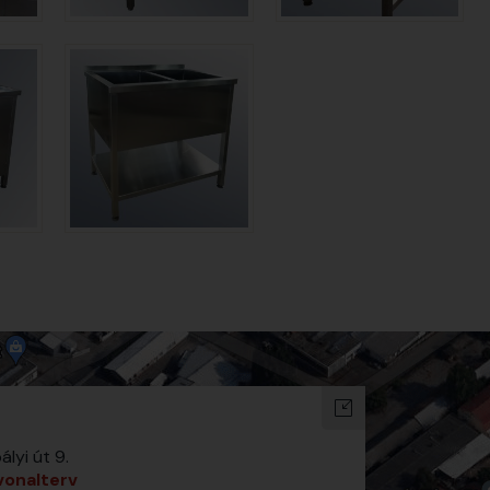
yi út 9.
vonalterv