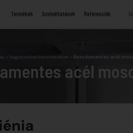
Termékek
Szolgáltatások
Referenciák
C
ap
»
Nagykonyhai berendezések
»
Rozsdamentes acél mos
amentes acél mos
iénia