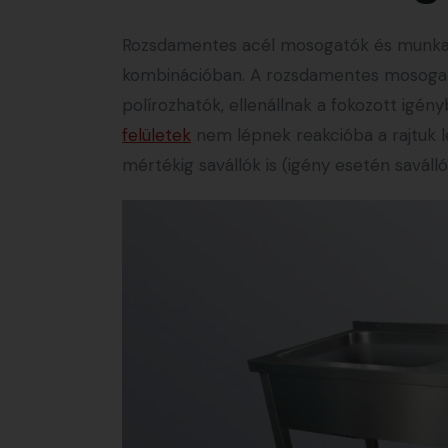
Rozsdamentes acél mosogatók és munkafe
kombinációban. A rozsdamentes mosogatók
polírozhatók, ellenállnak a fokozott igén
felületek
nem lépnek reakcióba a rajtuk l
mértékig savállók is (igény esetén saváll