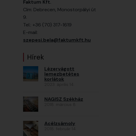
Faktum Kft.
Cím: Debrecen, Monostorpályi út
9.
Tel.: +36 (70) 317-1619
E-mail:
szepesi.bela@faktumkft.hu
Hírek
Lézervágott
lemezbetétes
korlátok
2023. április 14.
NAGISZ Székház
2018. március 8.
Acélzsámoly
2018. február 14.