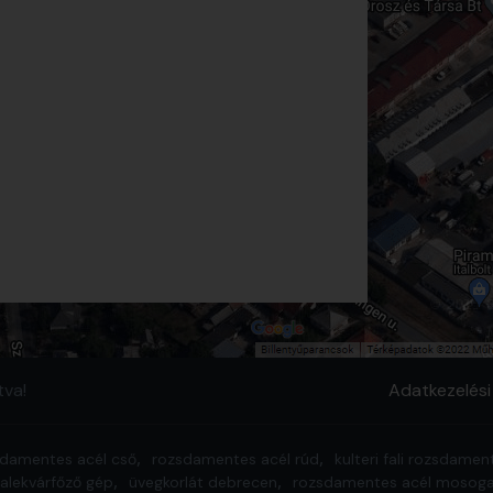
tva!
Adatkezelési
damentes acél cső
rozsdamentes acél rúd
kulteri fali rozsdamen
valekvárfőző gép
üvegkorlát debrecen
rozsdamentes acél mosoga