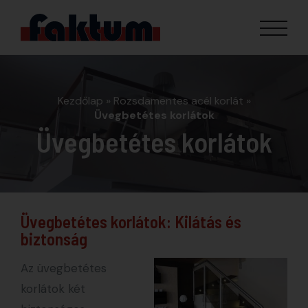
Kezdőlap
»
Rozsdamentes acél korlát
»
Üvegbetétes korlátok
Üvegbetétes korlátok
Üvegbetétes korlátok: Kilátás és
biztonság
Az üvegbetétes
korlátok két