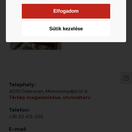
Elfogadom
Sütik kezelése
Telephely:
4030 Debrecen, Monostorpályi út 9.
Térkép megjelenítése, utvonalterv
Telefon:
+36 52 413-235
E-mail: