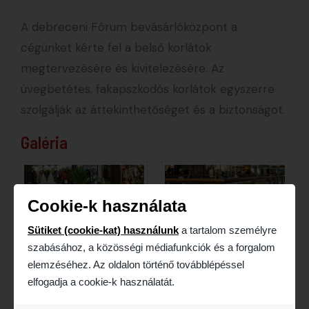
A debreceni Fórum bevásárlóközpont a
cégünket kérte fel a belső korlátok
megtervezésére és kivitelezésére. Az
üvegbetétes, fakapszkodós korlátok egyszerre
szolgálják az áttekinthetőséget és a biztonságot.
Galéria
Cookie-k használata
Sütiket (cookie-kat) használunk
a tartalom személyre
szabásához, a közösségi médiafunkciók és a forgalom
elemzéséhez. Az oldalon történő továbblépéssel
elfogadja a cookie-k használatát.