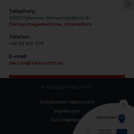
Telephely:
4030 Debrecen, Monostorpályi út 9.
Térkép megjelenítése, utvonalterv
Telefon:
+36 52 413-235
E-mail:
faktum@faktumkft.hu
© Copyright Faktum Kft.
Adatkezelési tájékoztató
x
Impresszum
Süti beállítások