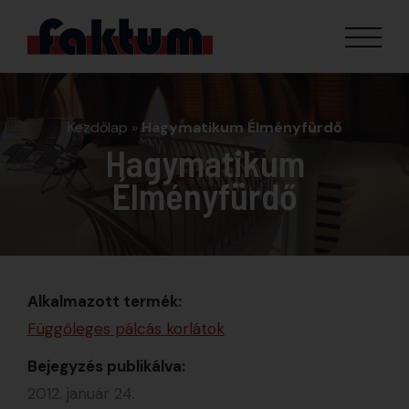
Kezdőlap
»
Hagymatikum Élményfürdő
Hagymatikum
Élményfürdő
Alkalmazott termék:
Függőleges pálcás korlátok
Bejegyzés publikálva:
2012. január 24.