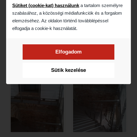
függőleges
pálcás kivitelt ajánlunk.
Sütiket (cookie-kat) használunk
a tartalom személyre
szabásához, a közösségi médiafunkciók és a forgalom
Felméréshez és árajánlat kéréséhez keressen
elemzéséhez. Az oldalon történő továbblépéssel
elfogadja a cookie-k használatát.
minket
elérhetőségeink
egyikén.
Elfogadom
Galéria
Sütik kezelése