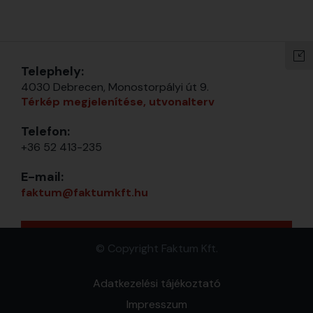
Telephely:
4030 Debrecen, Monostorpályi út 9.
Térkép megjelenítése, utvonalterv
Telefon:
+36 52 413-235
E-mail:
faktum@faktumkft.hu
© Copyright Faktum Kft.
Adatkezelési tájékoztató
Impresszum